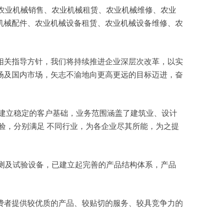
制造、农业机械销售、农业机械租赁、农业机械维修、农业
机械配件、农业机械设备租赁、农业机械设备维修、农
相关指导方针，我们将持续推进企业深层次改革，以实
场及国内市场，矢志不渝地向更高更远的目标迈进，奋
建立稳定的客户基础，业务范围涵盖了建筑业、设计
验，分别满足 不同行业，为各企业尽其所能，为之提
检测及试验设备，已建立起完善的产品结构体系，产品
费者提供较优质的产品、较贴切的服务、较具竞争力的