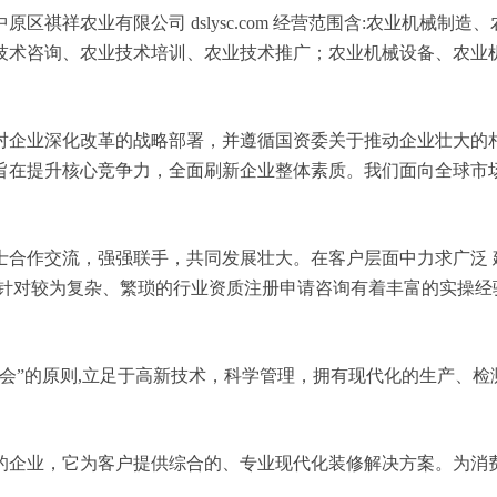
区祺祥农业有限公司 dslysc.com 经营范围含:农业机械
技术咨询、农业技术培训、农业技术推广；农业机械设备、农业
对企业深化改革的战略部署，并遵循国资委关于推动企业壮大的
旨在提升核心竞争力，全面刷新企业整体素质。我们面向全球市
士合作交流，强强联手，共同发展壮大。在客户层面中力求广泛 
，针对较为复杂、繁琐的行业资质注册申请咨询有着丰富的实操经
会”的原则,立足于高新技术，科学管理，拥有现代化的生产、
的企业，它为客户提供综合的、专业现代化装修解决方案。为消