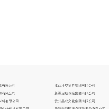
流有限公司
江西泽华证券集团有限公司
源有限公司
新疆启航保险集团有限公司
材料有限公司
贵州晶成文化集团有限公司
国生物科技有限公司
天津宁河区庆炎证券股份有限公司