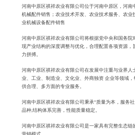
河南中原区祺祥农业有限公司位于河南中原区，河南中原
机械配件销售；农业技术开发、农业技术服务、农业
业机械设备配件销售
河南中原区祺祥农业有限公司将根据党中央和国务院
现产业结构的深度调整与优化，合理配置各项资源，
力拼搏。
河南中原区祺祥农业有限公司在发展中注重与业界人
业、工业、制造业、文化业、外商独资 企业等领域
供合理、多方面的专业服务。
河南中原区祺祥农业有限公司秉承“质量为本，服务社
品种,结构体系完善，性能质量稳定。
河南中原区祺祥农业有限公司是一家具有完整生态链
营销模式。