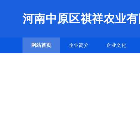
河南中原区祺祥农业有
网站首页
企业简介
企业文化